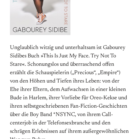
Unglaublich witzig und unterhaltsam ist Gabourey
Sidibes Buch »This Is Just My Face. Try Not To
Stare«. Schonungs­los und über­raschend offen
erzählt die Schauspielerin („Precious“, „Empire“)
von den Höhen und Tiefen ihres Leben: von der
Ehe ihrer Eltern, dem Auf­wachsen in einer kleinen
Bude in Harlem, ihrer Vorliebe für Oreo-Kekse und
ihren selbst­geschriebenen Fan-Fiction-Geschichten
über die Boy Band *NSYNC, von ihrem Call­
centerjob in der Telefon­sexbranche und den
schrägen Erlebnissen auf ihrem außer­gewöhnlichen