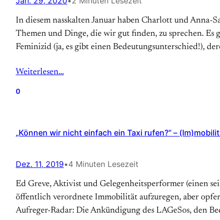
Jan. 29, 2020
•
2 Minuten Lesezeit
In diesem nasskalten Januar haben Charlott und Anna-Sa
Themen und Dinge, die wir gut finden, zu sprechen. Es g
Feminizid (ja, es gibt einen Bedeutungsunterschied!), de
Weiterlesen…
0
„Können wir nicht einfach ein Taxi rufen?“ – (Im)mobili
Dez. 11, 2019
•
4 Minuten Lesezeit
Ed Greve, Aktivist und Gelegenheitsperformer (einen sei
öffentlich verordnete Immobilität aufzuregen, aber opf
Aufreger-Radar: Die Ankündigung des LAGeSos, den Bed