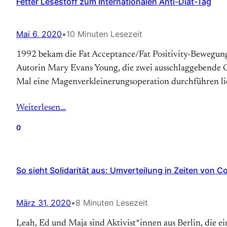
Fetter Lesestoff zum Internationalen Anti-Diät-Tag
Mai 6, 2020
•
10 Minuten Lesezeit
1992 bekam die Fat Acceptance/Fat Positivity-Bewegung so
Autorin Mary Evans Young, die zwei ausschlaggebende Gru
Mal eine Magen­verkleinerungs­operation durchführen lie
Weiterlesen…
0
So sieht Solidarität aus: Umverteilung in Zeiten von C
März 31, 2020
•
8 Minuten Lesezeit
Leah, Ed und Maja sind Aktivist*innen aus Berlin, die 