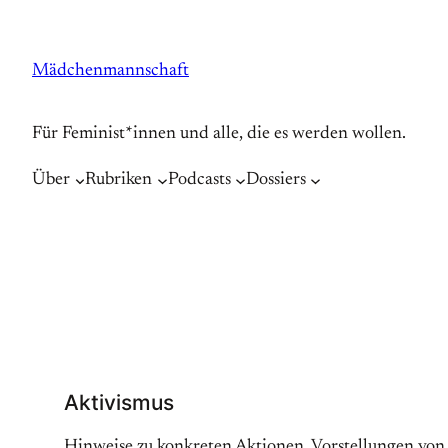
Zum
Inhalt
Mädchenmannschaft
springen
Für Feminist*innen und alle, die es werden wollen.
Über
Rubriken
Podcasts
Dossiers
Aktivismus
Hinweise zu konkreten Aktionen, Vorstellungen von