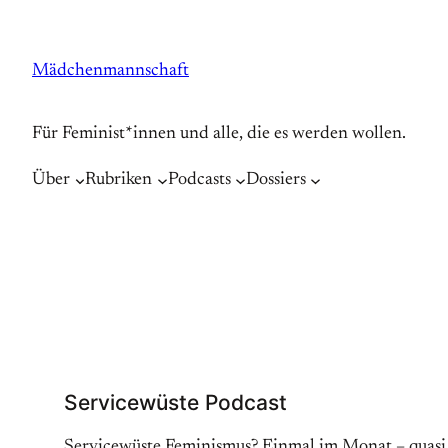
Zum
Inhalt
Mädchenmannschaft
springen
Für Feminist*innen und alle, die es werden wollen.
Über
Rubriken
Podcasts
Dossiers
Servicewüste Podcast
Servicewüste Feminismus? Einmal im Monat – quasi