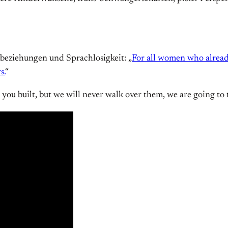
beziehungen und Sprachlosigkeit: „
For all women who alread
s.
“
at you built, but we will never walk over them, we are going t