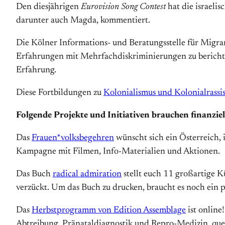
Den diesjährigen
Eurovision Song Contest
hat die israeli
darunter auch Magda, kommentiert.
Die Kölner Informations- und Beratungsstelle für Migr
Erfahrungen mit Mehrfachdisk
riminierungen zu berich
Erfahrung.
Diese Fortbildungen zu
Kolonialismus und Kolonialrassi
Folgende Projekte und Initiativen brauchen finanzie
Das
Frauen*volksbegehren
wünscht sich ein Österreich, 
Kampagne mit Filmen, Info-Materialien und Aktionen.
Das Buch
radical admiration
stellt euch 11 großartige Kü
verzückt. Um das Buch zu drucken, braucht es noch ein
Das
Herbstprogramm von Edition Assemblage
ist online
Abtreibung, Pränataldiagnostik und Repro-Medizin, que