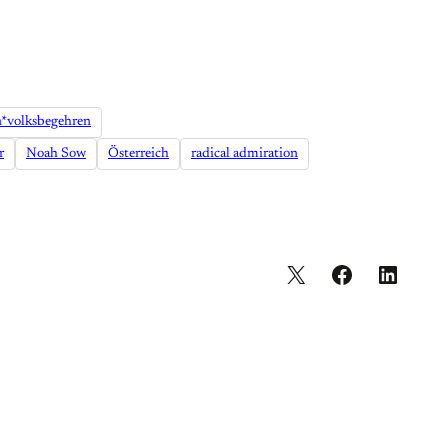
n*volksbegehren
r
Noah Sow
Österreich
radical admiration