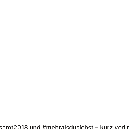
samt2018 und #mehralsdusiehst – kurz verli