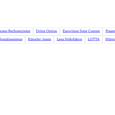
nome Rechtsextreme
Dritte Option
Eurovision Song Contest
Fraue
lonialrassismus
Künstler_innen
Lena Stöhrfaktor
LOTTA
Mütte