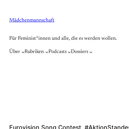
Zum
Inhalt
Mädchenmannschaft
springen
Für Feminist*innen und alle, die es werden wollen.
Über
Rubriken
Podcasts
Dossiers
Eurovision Song Contest, #AktionStande