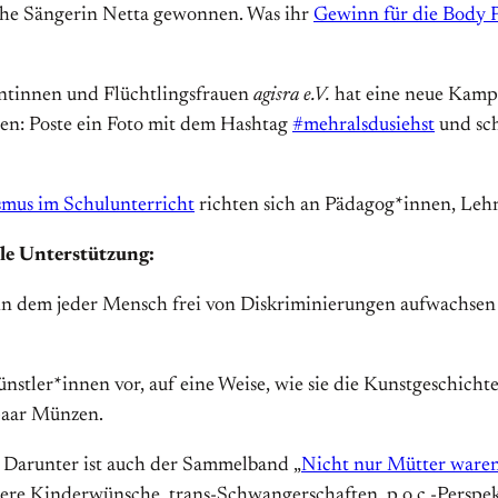
sche Sängerin Netta gewonnen. Was ihr
Gewinn für die Body 
antinnen und Flüchtlingsfrauen
agisra e.V.
hat eine neue Kampa
ten:
Poste ein Foto mit dem Hashtag
#
mehralsdusiehst
und sch
smus im Schulunterricht
richten sich an Pädagog*innen, Lehr
lle Unterstützung:
in dem jeder Mensch frei von Diskriminierungen aufwachsen k
nstler*innen vor, auf eine Weise, wie sie die Kunstgeschichte
 paar Münzen.
! Darunter ist auch der Sammelband „
Nicht nur Mütter ware
ere Kinderwünsche, trans-Schwangerschaften, p.o.c.-Perspe