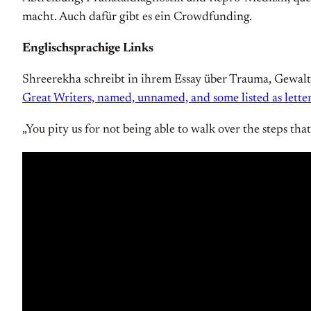
macht. Auch dafür gibt es ein Crowdfunding.
Englischsprachige Links
Shreerekha schreibt in ihrem Essay über Trauma, Gewalt
Great Writers, named, unnamed, and some listed as letter
„You pity us for not being able to walk over the steps th