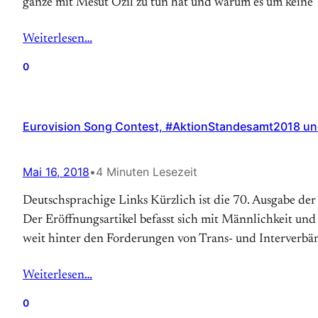
ganze mit Mesut Özil zu tun hat und warum es um keine
Weiterlesen…
0
Eurovision Song Contest, #AktionStandesamt2018 und
Mai 16, 2018
•
4 Minuten Lesezeit
Deutschsprachige Links Kürzlich ist die 70. Ausgabe d
Der Eröffnungsartikel befasst sich mit Männlichkeit und
weit hinter den Forderungen von Trans- und Interverbä
Weiterlesen…
0