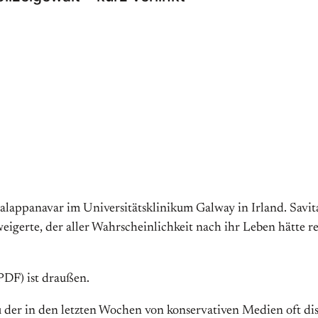
­lap­pa­na­var im Universitäts­klinikum Gal­way in Ir­land. Sa
i­gerte, der aller Wahr­schein­lich­keit nach ihr Leben hätte 
PDF) ist draußen.
 zu der in den letzten Wochen von konservativen Medien oft di