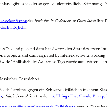
chland gibt es so oder so genug judenfeindliche Stimmung. D
ressekonferenz
der
Initiative in Gedenken an Oury Jalloh
ihre B
doch möglich
„.
ess Day und passend dazu hat
Astraea
den Start des ersten I
s, projects and campaigns led by intersex activists working 
ldwide.“ Anlässlich des Awareness Tags wurde auf Twitter auc
 lesbischer Geschichte).
South Carolina, gegen ein Schwarzes Mädchen in einem Klass
ts
„.
Black Central
listet zu dem „
6 Things That Should Enrage 