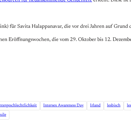
Ressourcen für neuankommende Geflüchtete
erstellt. Diese ist
nk) für Sa­vita Ha­lap­pa­na­var, die vor drei Jahren auf Grund
inen Eröffnungswochen, die vom 29. Oktober bis 12. Dezember
ntergeschlechtlichkeit
Intersex Awareness Day
Irland
lesbisch
le
xile