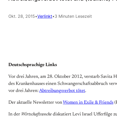
Okt. 28, 2015
•
Verlinkt
•
3 Minuten Lesezeit
Deutschsprachige Links
Vor drei Jahren, am 28. Oktober 2012, verstarb Sa­vita Ha
des Kranken­hauses einen Schwanger­schafts­ab­bruch ver­we
vor drei Jahren:
Abtreibungsverbot tötet
.
Der aktuelle Newsletter von
Women in Exile & Friends
(
In der
Wirtschaftswoche
diskutiert Levi Israel Ufferfilge