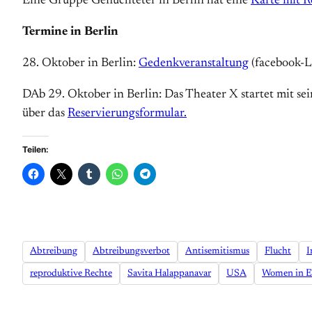
Eine Gruppe Geflüchteter in Berlin hat eine
Karte mit 
Termine in Berlin
28. Oktober in Berlin:
Gedenkveranstaltung
(facebook-Li
DAb 29. Oktober in Berlin: Das Theater X startet mit se
über das
Reservierungsformular.
Teilen:
Abtreibung
Abtreibungsverbot
Antisemitismus
Flucht
I
reproduktive Rechte
Savita Halappanavar
USA
Women in E