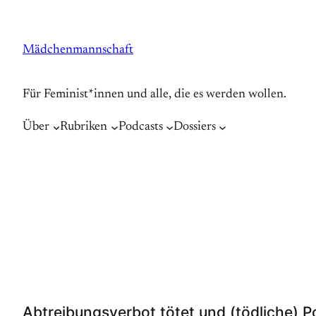
Zum
Inhalt
Mädchenmannschaft
springen
Für Feminist*innen und alle, die es werden wollen.
Über
Rubriken
Podcasts
Dossiers
Abtreibungsverbot tötet und (tödliche) Po