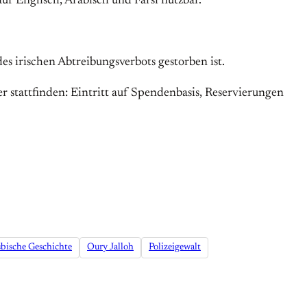
 auf Englisch, Arabisch und Farsi nutzbar.
 des irischen Abtreibungsverbots gestorben ist.
 stattfinden: Eintritt auf Spendenbasis, Reservierungen
sbische Geschichte
Oury Jalloh
Polizeigewalt