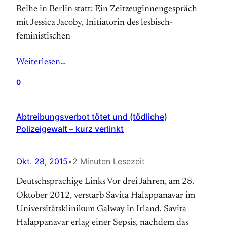
Reihe in Berlin statt: Ein Zeitzeuginnengespräch
mit Jessica Jacoby, Initiatorin des lesbisch-
feministischen
Weiterlesen…
0
Abtreibungsverbot tötet und (tödliche)
Polizeigewalt – kurz verlinkt
Okt. 28, 2015
•
2 Minuten Lesezeit
Deutschsprachige Links Vor drei Jahren, am 28.
Oktober 2012, verstarb Sa­vita Ha­lap­pa­na­var im
Universitäts­klinikum Gal­way in Ir­land. Savita
Halappanavar erlag einer Sepsis, nachdem das