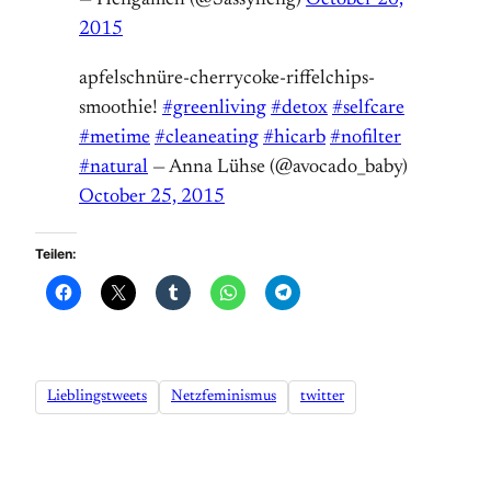
— Hengameh (@Sassyheng)
October 20,
2015
apfelschnüre-cherrycoke-riffelchips-
smoothie!
#greenliving
#detox
#selfcare
#metime
#cleaneating
#hicarb
#nofilter
#natural
— Anna Lühse (@avocado_baby)
October 25, 2015
Teilen:
Lieblingstweets
Netzfeminismus
twitter