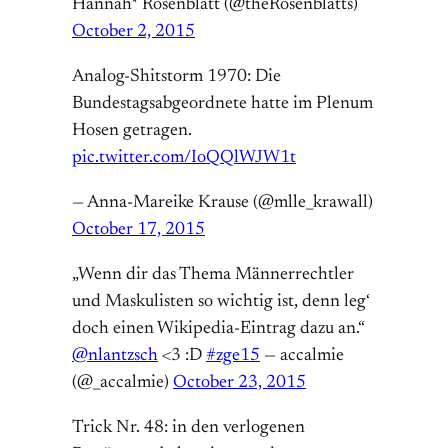
Hannah* Rosenblatt (@theRosenblatts)
October 2, 2015
Analog-Shitstorm 1970: Die
Bundestagsabgeordnete hatte im Plenum
Hosen getragen.
pic.twitter.com/IoQQlWJW1t
— Anna-Mareike Krause (@mlle_krawall)
October 17, 2015
„Wenn dir das Thema Männerrechtler
und Maskulisten so wichtig ist, denn leg‘
doch einen Wikipedia-Eintrag dazu an.“
@nlantzsch
<3 :D
#zge15
— accalmie
(@_accalmie)
October 23, 2015
Trick Nr. 48: in den verlogenen