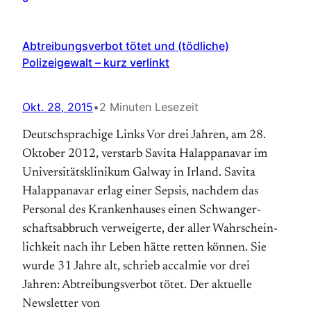
Abtreibungsverbot tötet und (tödliche)
Polizeigewalt – kurz verlinkt
Okt. 28, 2015
•
2 Minuten Lesezeit
Deutschsprachige Links Vor drei Jahren, am 28.
Oktober 2012, verstarb Sa­vita Ha­lap­pa­na­var im
Universitäts­klinikum Gal­way in Ir­land. Savita
Halappanavar erlag einer Sepsis, nachdem das
Personal des Kranken­hauses einen Schwanger­
schafts­ab­bruch ver­wei­gerte, der aller Wahr­schein­
lich­keit nach ihr Leben hätte retten können. Sie
wurde 31 Jahre alt, schrieb accalmie vor drei
Jahren: Abtreibungsverbot tötet. Der aktuelle
Newsletter von