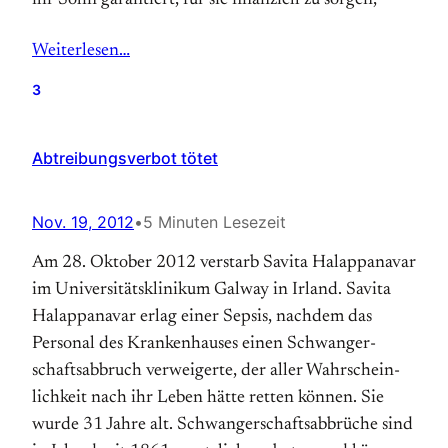
ihr Sohn garantiert, für sie finanziell zu sorgen,
Weiterlesen…
3
Abtreibungsverbot tötet
Nov. 19, 2012
•
5 Minuten Lesezeit
Am 28. Oktober 2012 verstarb Sa­vita Ha­lap­pa­na­var
im Universitäts­klinikum Gal­way in Ir­land. Savita
Halappanavar erlag einer Sepsis, nachdem das
Personal des Kranken­hauses einen Schwanger­
schafts­ab­bruch ver­wei­gerte, der aller Wahr­schein­
lich­keit nach ihr Leben hätte retten können. Sie
wurde 31 Jahre alt. Schwanger­schafts­ab­brüche sind