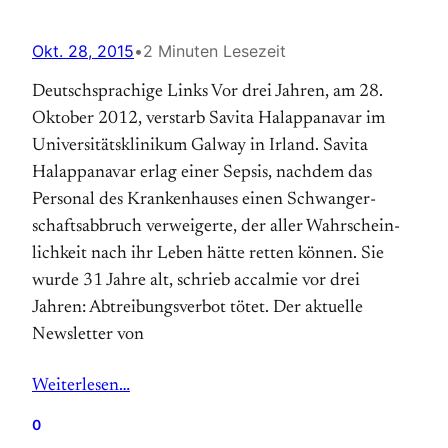
Okt. 28, 2015
•
2 Minuten Lesezeit
Deutschsprachige Links Vor drei Jahren, am 28.
Oktober 2012, verstarb Sa­vita Ha­lap­pa­na­var im
Universitäts­klinikum Gal­way in Ir­land. Savita
Halappanavar erlag einer Sepsis, nachdem das
Personal des Kranken­hauses einen Schwanger­
schafts­ab­bruch ver­wei­gerte, der aller Wahr­schein­
lich­keit nach ihr Leben hätte retten können. Sie
wurde 31 Jahre alt, schrieb accalmie vor drei
Jahren: Abtreibungsverbot tötet. Der aktuelle
Newsletter von
Weiterlesen…
0