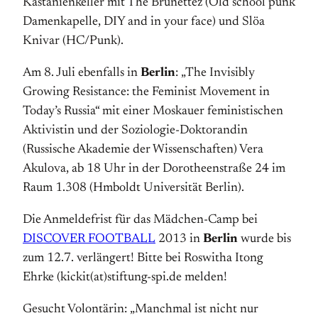
Kastanienkeller mit The Brunettez (Old school punk
Damenkapelle, DIY and in your face) und Slöa
Knivar (HC/Punk).
Am 8. Juli ebenfalls in
Berlin
: „The Invisibly
Growing Resistance: the Feminist Movement in
Today’s Russia“ mit einer Moskauer feministischen
Aktivistin und der Soziologie-Doktorandin
(Russische Akademie der Wissenschaften) Vera
Akulova, ab 18 Uhr in der Dorotheenstraße 24 im
Raum 1.308 (Hmboldt Universität Berlin).
Die Anmeldefrist für das Mädchen-Camp bei
DISCOVER FOOTBALL
2013 in
Berlin
wurde bis
zum 12.7. verlängert! Bitte bei Roswitha Itong
Ehrke (kickit(at)stiftung-spi.de melden!
Gesucht Volontärin: „Manchmal ist nicht nur