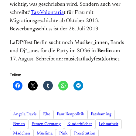
wichtig, was geschrieben wird. Sondern auch wer
schreibt.“
Taz-Volontaria
t für Frau mit
Migrationsgeschichte ab Oktober 2013.
Bewerbungsschluss ist der 26. Juli 2013.
LaDIYfest Berlin sucht noch Musiker_innen, Bands
und Dj*_anes für die Party im SO36 in
Berlin
am
17. August. Schreibt an: music(at)ladyfest(dot)net.
Teilen:
Angela Davis
Ehe
Familienpolitik
Fatshaming
Femen
Femen Germany
Kinderbücher
Lohnarbeit
Mädchen
Muslima
Pink
Prostitution