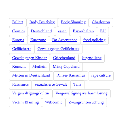
Ballett
Body Positivity
Body Shaming
Charleston
Comics
Deutschland
essen
Essverhalten
EU
Europa
Eurozone
Fat Acceptance
food policing
Geflüchtete
Gewalt gegen Geflüchtete
Gewalt gegen Kinder
Griechenland
Jugendliche
Konsens
Medizin
Misty Copeland
Mitten in Deutschland
Polizei-Rassismus
rape culture
Rassismus
sexualisierte Gewalt
Tanz
Vergewaltigungskultur
Vergewaltigungsverharmlosung
Victim Blaming
Webcomic
Zwangsuntersuchung