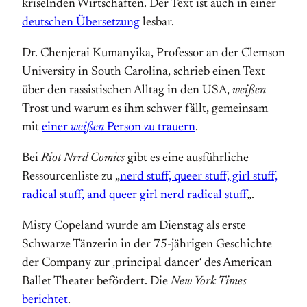
kriselnden Wirtschaften. Der Text ist auch in einer
deutschen Übersetzung
lesbar.
Dr. Chenjerai Kumanyika, Professor an der Clemson
University in South Carolina, schrieb einen Text
über den rassistischen Alltag in den USA,
weißen
Trost und warum es ihm schwer fällt, gemeinsam
mit
einer
weißen
Person zu trauern
.
Bei
Riot Nrrd Comics
gibt es eine ausführliche
Ressourcenliste zu „
nerd stuff, queer stuff, girl stuff,
radical stuff, and queer girl nerd radical stuff
„.
Misty Copeland wurde am Dienstag als erste
Schwarze Tänzerin in der 75-jährigen Geschichte
der Company zur ‚principal dancer‘ des American
Ballet Theater befördert. Die
New York Times
berichtet
.