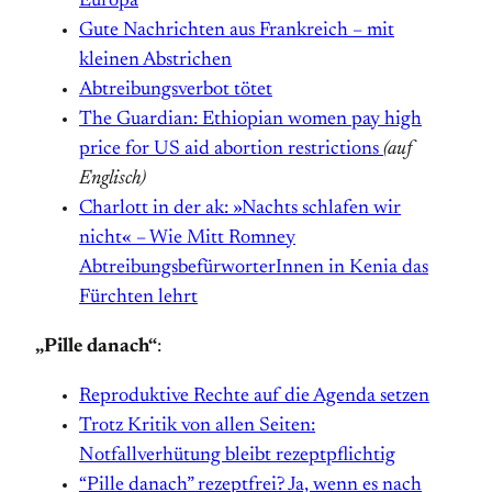
Europa
Gute Nachrichten aus Frankreich – mit
kleinen Abstrichen
Abtreibungsverbot tötet
The Guardian: Ethiopian women pay high
price for US aid abortion restrictions
(auf
Englisch)
Charlott in der ak: »Nachts schlafen wir
nicht« – Wie Mitt Romney
AbtreibungsbefürworterInnen in Kenia das
Fürchten lehrt
„Pille danach“
:
Reproduktive Rechte auf die Agenda setzen
Trotz Kritik von allen Seiten:
Notfallverhütung bleibt rezeptpflichtig
“Pille danach” rezeptfrei? Ja, wenn es nach