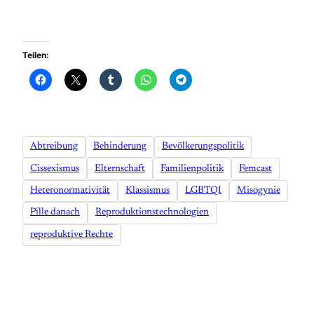
Teilen:
Abtreibung
Behinderung
Bevölkerungspolitik
Cissexismus
Elternschaft
Familienpolitik
Femcast
Heteronormativität
Klassismus
LGBTQI
Misogynie
Pille danach
Reproduktionstechnologien
reproduktive Rechte