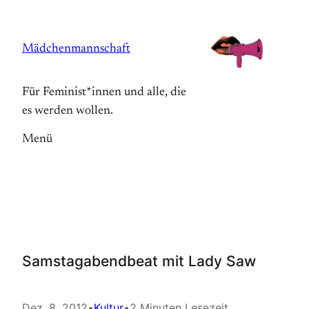
Zum
Inhalt
Mädchenmannschaft
springen
Für Feminist*innen und alle, die
es werden wollen.
Menü
Samstagabendbeat mit Lady Saw
Dez. 8, 2012
•
Kultur
•
2 Minuten Lesezeit