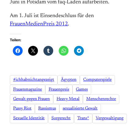
Juni in Potsdam vom faq-Laden aufarbeiten.
Am 1. Juli ist Einsendeschluss für den
FrauenMedienPreis 2012
.
Teilen:
#ichhabnichtangezeigt
Ägypten
Computerspiele
Frauenmagazine
Frauenpreis
Games
Gewalt gegen Frauen
Heavy Metal
Menschenrechte
Pussy Riot
Rassismus
sexualisierte Gewalt
Sexuelle Identität
Sorgerecht
Trans*
Vergewaltigung