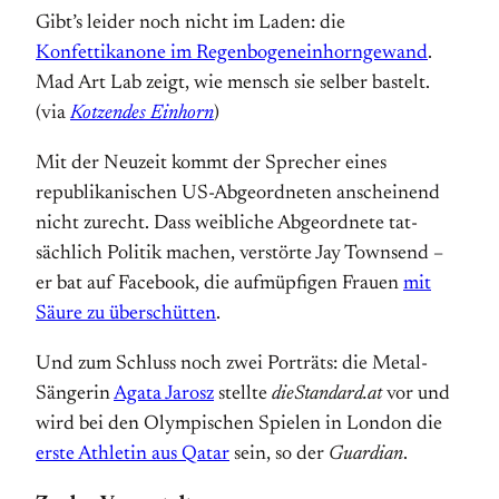
Gibt’s leider noch nicht im Laden: die
Konfettikanone im Regen­bogen­ein­horn­ge­wand
.
Mad Art Lab zeigt, wie mensch sie selber bastelt.
(via
Kotzendes Einhorn
)
Mit der Neuzeit kommt der Sprecher eines
republikanischen US-Abgeordneten an­scheinend
nicht zurecht. Dass weibliche Abgeordnete tat­
sächlich Politik machen, verstörte Jay Townsend –
er bat auf Facebook, die aufmüpfigen Frauen
mit
Säure zu überschütten
.
Und zum Schluss noch zwei Porträts: die Metal-
Sängerin
Agata Jarosz
stellte
dieStandard.at
vor und
wird bei den Olympischen Spielen in London die
erste Athletin aus Qatar
sein, so der
Guardian
.