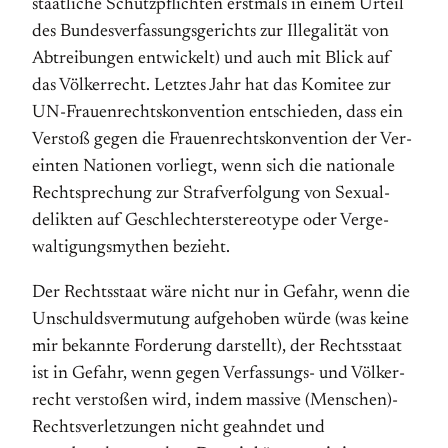
staatliche Schutz­pflichten erstmals in einem Urteil
des Bundes­ver­fassungs­gerichts zur Illegalität von
Abt­reibungen entwickelt) und auch mit Blick auf
das Völkerrecht. Letztes Jahr hat das Komitee zur
UN-Frauen­rechts­kon­vention entschieden, dass ein
Verstoß gegen die Frauen­rechts­kon­ven­tion der Ver­
einten Nationen vorliegt, wenn sich die nationale
Recht­sprechung zur Straf­ver­folgung von Sexual­
delikten auf Geschlechter­stereotype oder Ver­ge­
waltigungs­mythen bezieht.
Der Rechtsstaat wäre nicht nur in Gefahr, wenn die
Unschulds­ver­mutung auf­ge­hoben würde (was keine
mir bekannte Forderung darstellt), der Rechts­staat
ist in Gefahr, wenn gegen Ver­fassungs- und Völker­
recht verstoßen wird, indem massive (Menschen)­
Rechtsverletzungen nicht geahndet und