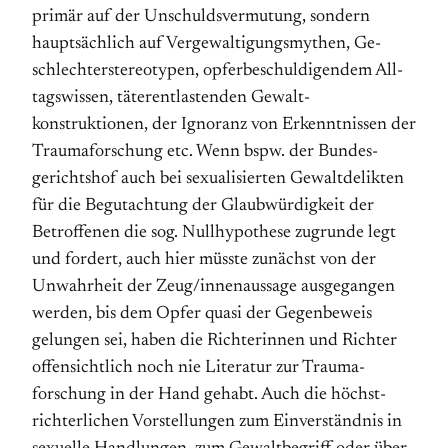
primär auf der Unschuldsvermutung, sondern
hauptsächlich auf Vergewaltigungs­mythen, Ge­
schlechter­stereo­typen, opfer­be­schuldigendem All­
tags­wissen, täter­ent­lastenden Gewalt­
konstruktionen, der Ignoranz von Er­kenntnissen der
Trauma­forschung etc. Wenn bspw. der Bundes­
gericht­shof auch bei sexualisierten Gewalt­delikten
für die Begutachtung der Glaub­würdigkeit der
Betroffenen die sog. Null­hypothese zugrunde legt
und fordert, auch hier müsste zunächst von der
Unwahrheit der Zeug/innenaussage aus­ge­gangen
werden, bis dem Opfer quasi der Gegen­beweis
gelungen sei, haben die Richterinnen und Richter
offen­sichtlich noch nie Literatur zur Trauma­
forschung in der Hand gehabt. Auch die höchst­
richter­lichen Vorstellungen zum Einverständnis in