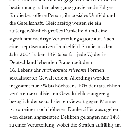
auch hinnehmen. Delikte gegen die sexuelle Selbst­
bestimmung haben aber ganz gravierende Folgen
für die betroffene Person, ihr soziales Umfeld und
die Gesell­schaft. Gleich­zeitig weisen sie ein
außergewöhnlich großes Dunkelfeld und eine
signifikant niedrige Ver­ur­teilungs­quote auf. Nach
einer repräsentativen Dunkelfeld-Studie aus dem
Jahr 2004 haben 13% (also fast jede 7.) der in
Deutschland lebenden Frauen seit dem
16. Lebensjahr
strafrechtlich relevante
Formen
sexualisierter Gewalt erlebt. Allerdings werden
insgesamt nur 5% bis höchstens 10% der tatsächlich
verübten sexualisierten Gewaltdelikte angezeigt –
bezüglich der sexualisierten Gewalt gegen Männer
ist von einer noch höheren Dunkelziffer auszugehen.
Von diesen angezeigten Delikten gelangen nur 14%
zu einer Verurteilung, wobei die Strafen auffällig am