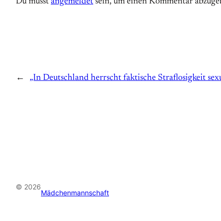
Du musst
angemeldet
sein, um einen Kommentar abzuge
←
„In Deutschland herrscht faktische Straflosigkeit sex
© 2026
Mädchenmannschaft