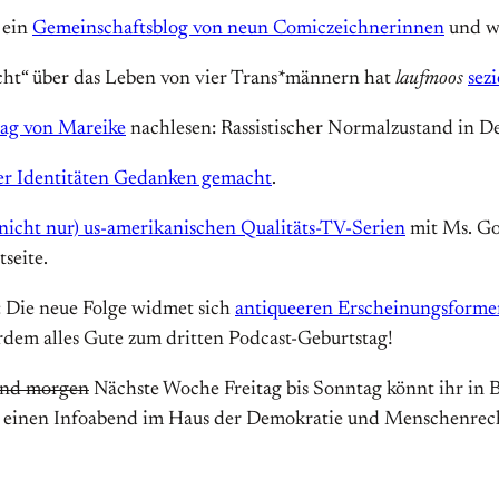
 ein
Gemeinschaftsblog von neun Comiczeichnerinnen
und we
cht“ über das Leben von vier Trans*männern hat
laufmoos
sez
tag von Mareike
nachlesen: Rassistischer Normalzustand in D
er Identitäten Gedanken gemacht
.
nicht nur) us-amerikanischen Qualitäts-TV-Serien
mit Ms. Go
seite.
: Die neue Folge widmet sich
antiqueeren Erscheinungsformen 
m alles Gute zum dritten Podcast-Geburtstag!
und morgen
Nächste Woche Freitag bis Sonntag könnt ihr in 
m einen Infoabend im Haus der Demokratie und Menschenrec