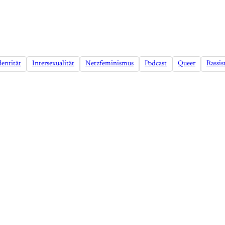
dentität
Intersexualität
Netzfeminismus
Podcast
Queer
Rassi