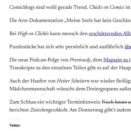
Comicblogs sind wohl gerade Trend.
Chicks on Comics
ist
Die Arte-Dokumentation „Meine Seele hat kein Geschle
Bei
High on Clichés
kann mensch den
erschütternden All
Puzzlestücke hat sich sehr persönlich und ausführlich
üb
Die neue Podcast-Folge von
Previously
, dem
Magazin zu (
Transkripte zu den einzelnen Teilen gibt es auf der Haupt
Auch der Haufen von
Heiter Scheitern
war wieder fleißig
Mädchenmannschaft wünscht dem Dreiergespann außerde
Zum Schluss ein wichtiger Terminhinweis:
Noch heute 
berichtet
Zwischengeschlecht
. Am Donnerstag gibt’s zude
Teilen: