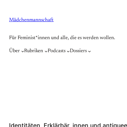
Zum
Inhalt
Mädchenmannschaft
springen
Für Feminist*innen und alle, die es werden wollen.
Über
Rubriken
Podcasts
Dossiers
Identitäten, Erklärbär_innen und antiqu