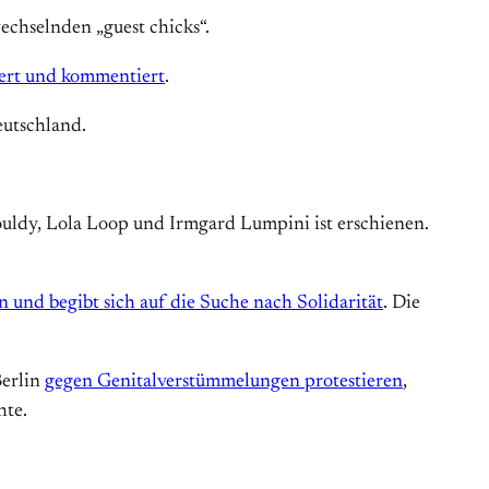
chselnden „guest chicks“.
iert und kommentiert
.
eutschland.
uldy, Lola Loop und Irmgard Lumpini ist erschienen.
und begibt sich auf die Suche nach Solidarität
. Die
Berlin
gegen Genitalverstümmelungen protestieren
,
hte.