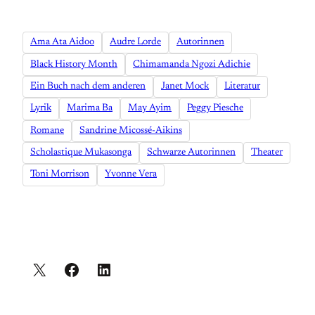
Ama Ata Aidoo
Audre Lorde
Autorinnen
Black History Month
Chimamanda Ngozi Adichie
Ein Buch nach dem anderen
Janet Mock
Literatur
Lyrik
Marima Ba
May Ayim
Peggy Piesche
Romane
Sandrine Micossé-Aikins
Scholastique Mukasonga
Schwarze Autorinnen
Theater
Toni Morrison
Yvonne Vera