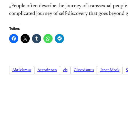
„People often describe the journey of transsexual people
complicated journey of self-discovery that goes beyond ge
Teilen:
Aktivismus
Autorinnen
cis
Cissexismus
Janet Mock
S