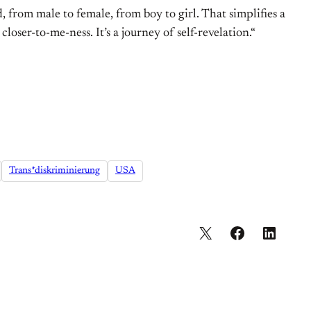
from male to female, from boy to girl. That simplifies a
ser-to-me-ness. It’s a journey of self-revelation.“
Trans*diskriminierung
USA