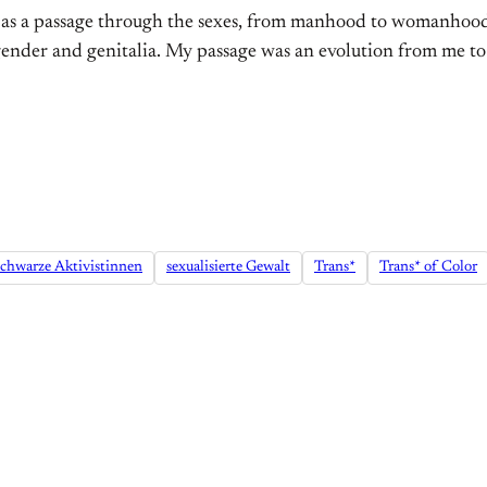
 as a passage through the sexes, from manhood to womanhood, 
nder and genitalia. My passage was an evolution from me to clo
chwarze Aktivistinnen
sexualisierte Gewalt
Trans*
Trans* of Color