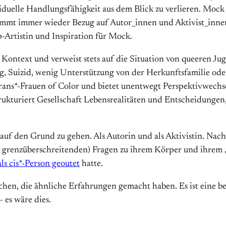
viduelle Handlungs­fähigkeit aus dem Blick zu verlieren. Mock
immt immer wieder Bezug auf Autor_innen und Aktivist_inne
-Artistin und Inspiration für Mock.
n Kontext und verweist stets auf die Situation von queeren J
ng, Suizid, wenig Unter­stützung von der Herkunfts­familie o
s*-Frauen of Color und bietet unentwegt Perspektiv­wechsel a
rukturiert Gesellschaft Lebens­realitäten und Entscheidunge
uf den Grund zu gehen. Als Autorin und als Aktivistin. Nach 
d grenz­über­schreitenden) Fragen zu ihrem Körper und ihrem 
als cis*-Person geoutet
hatte.
chen, die ähnliche Erfahrungen gemacht haben. Es ist eine b
 es wäre dies.