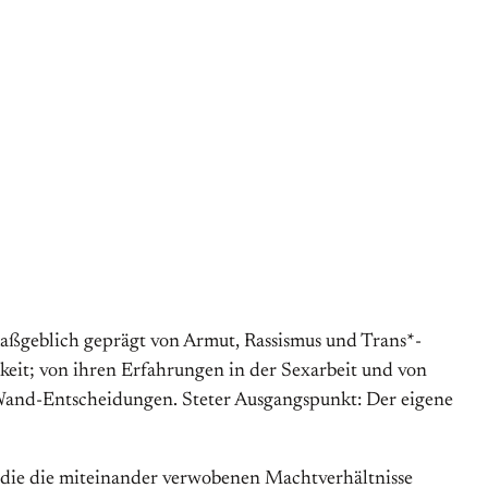
maß­geblich geprägt von Armut, Rassismus und Trans*­
keit; von ihren Erfahrungen in der Sex­arbeit und von
and-Entscheidungen. Steter Ausgangs­punkt: Der eigene
 die die mit­einander verwobenen Macht­verhältnisse