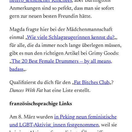
hetero_sexistischer Klischees
, aber Burlingtons
Anmerkungen sind so pefekt, dass man sie sofort
gern zur neuen besten Freundin hätte.
Magda fragte hier bei der Mädchenmannschaft
einmal „
Wie viele Schlagzeugerinnen kennst du?
„,
für alle, die da immer noch lange überlegen müssen,
gibt es nun den richtigen Artikel bei Grimy Goods:
„
The 20 Best Female Drummers — by all means,
badass
„.
Qualifizierst du dich für den „
Fat Bitches Club
„?
Dances With Fat
hat eine Liste erstellt.
französischsprachige Links
Am 8. März wurden
in Peking neun feministische
und LGBT-Aktivist_innen festgenommen
, weil sie