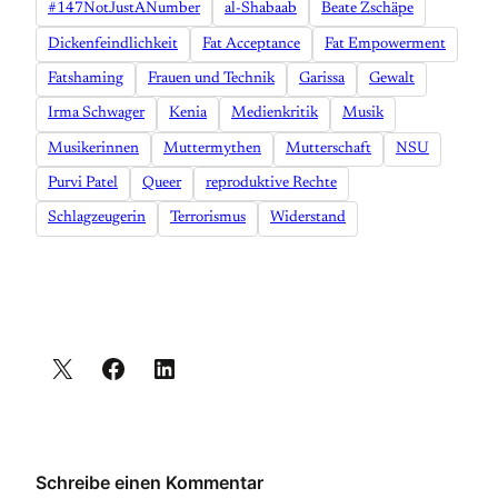
#147NotJustANumber
al-Shabaab
Beate Zschäpe
Dickenfeindlichkeit
Fat Acceptance
Fat Empowerment
Fatshaming
Frauen und Technik
Garissa
Gewalt
Irma Schwager
Kenia
Medienkritik
Musik
Musikerinnen
Muttermythen
Mutterschaft
NSU
Purvi Patel
Queer
reproduktive Rechte
Schlagzeugerin
Terrorismus
Widerstand
Schreibe einen Kommentar