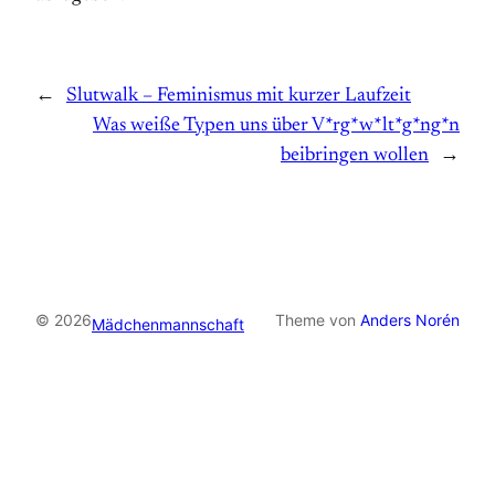
←
Slutwalk – Feminismus mit kurzer Laufzeit
Was weiße Typen uns über V*rg*w*lt*g*ng*n
beibringen wollen
→
© 2026
Theme von
Anders Norén
Mädchenmannschaft