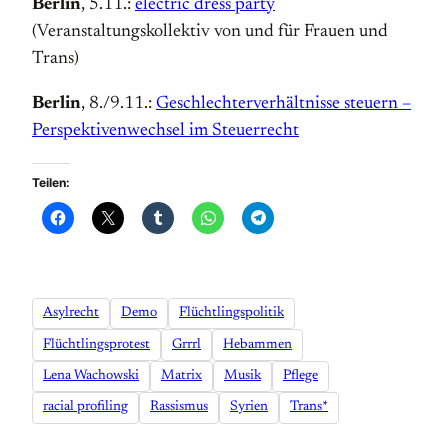
Berlin
, 5.11.:
electric dress party
(Veranstaltungskollektiv von und für Frauen und
Trans)
Berlin
, 8./9.11.:
Geschlechterverhältnisse steuern –
Perspektivenwechsel im Steuerrecht
Teilen:
Asylrecht
Demo
Flüchtlingspolitik
Flüchtlingsprotest
Grrrl
Hebammen
Lena Wachowski
Matrix
Musik
Pflege
racial profiling
Rassismus
Syrien
Trans*