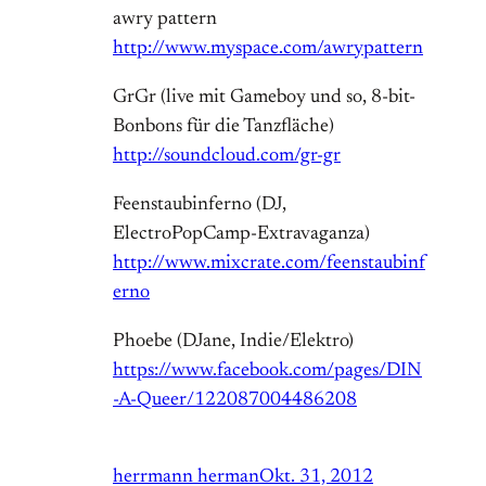
awry pattern
http://www.myspace.com/awrypattern
GrGr (live mit Gameboy und so, 8-bit-
Bonbons für die Tanzfläche)
http://soundcloud.com/gr-gr
Feenstaubinferno (DJ,
ElectroPopCamp-Extravaganza)
http://www.mixcrate.com/feenstaubinf
erno
Phoebe (DJane, Indie/Elektro)
https://www.facebook.com/pages/DIN
-A-Queer/122087004486208
herrmann herman
Okt. 31, 2012