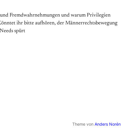
bst- und Fremdwahrnehmungen und warum Pri­vi­legien
Könntet ihr bitte auf­hören, der Männerrechtsbewegung
 Needs spürt
Theme von
Anders Norén