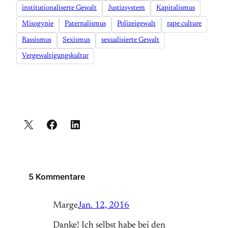
institutionaliserte Gewalt
Justizsystem
Kapitalismus
Misogynie
Paternalismus
Polizeigewalt
rape culture
Rassismus
Sexismus
sexualisierte Gewalt
Vergewaltigungskultur
5 Kommentare
Marge
Jan. 12, 2016
Danke! Ich selbst habe bei den