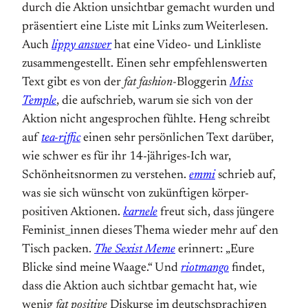
durch die Aktion unsichtbar gemacht wurden und
präsentiert eine Liste mit Links zum Weiterlesen.
Auch
lippy answer
hat eine Video- und Linkliste
zusammengestellt. Einen sehr empfehlenswerten
Text gibt es von der
fat fashion-
Bloggerin
Miss
Temple
, die aufschrieb, warum sie sich von der
Aktion nicht angesprochen fühlte. Heng schreibt
auf
tea-riffic
einen sehr persönlichen Text darüber,
wie schwer es für ihr 14-jähriges-Ich war,
Schönheitsnormen zu verstehen.
emmi
schrieb auf,
was sie sich wünscht von zukünftigen körper-
positiven Aktionen.
karnele
freut sich, dass jüngere
Feminist_innen dieses Thema wieder mehr auf den
Tisch packen.
The Sexist Meme
erinnert: „Eure
Blicke sind meine Waage.“ Und
riotmango
findet,
dass die Aktion auch sichtbar gemacht hat, wie
wenig
fat positive
Diskurse im deutschsprachigen