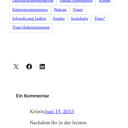
Geschlechtskonstruktion
Harald Martenstein
Körper
Körpernormierungen
Podcast
Queer
Schwule und Lesben
Singles
Soziologie
Trans*
Trans*diskriminierung
Ein Kommentar
Kristin
Juni 15, 2013
Nachdem ihr in der letzten