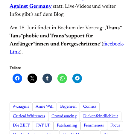
Against Germany
statt. Live-Videos und weiter
Infos gibt’s auf dem Blog.
Am 18. Juni findet in Bochum der Vortrag: ‚
Trans*
Tans*phobie und Trans*support für
Anfänger*innen und Fortgeschrittene‘
(
facebook-
Link
).
Teilen:
#waagnis
Anne Will
Begehren
Comics
Critical Whiteness
Crowdsoucing
Dickenfeindlichkeit
Die ZEIT
FAT UP
Fatshaming
Femmeness
Focus