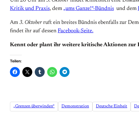
Um 20 Uhr am
3. Oktober
findet schließlich eine Disku
Kritik und Praxis
, dem
„ums Ganze!“-Bündnis
und dem
Am
3. Oktober
ruft ein breites Bündnis ebenfalls zur D
findet ihr auf dessen
Facebook-Seite.
Kennt oder plant ihr weitere kritische Aktionen zur
Teilen:
„Grenzen überwinden“
Demonstration
Deutsche Einheit
De