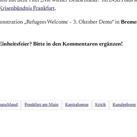
ssion mit dem Titel „Nie wieder Deutschland!“ im DGB Haus st
Krisenbündnis Frankfurt
.
emonstration „Refugees Welcome – 3. Oktober Demo“ in
Breme
 Einheitsfeier? Bitte in den Kommentaren ergänzen!
utschland
Frankfurt am Main
Kapitalismus
Kritik
Kundgebung