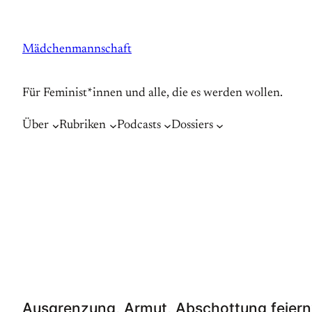
Zum
Inhalt
Mädchenmannschaft
springen
Für Feminist*innen und alle, die es werden wollen.
Über
Rubriken
Podcasts
Dossiers
Ausgrenzung, Armut, Abschottung feiern