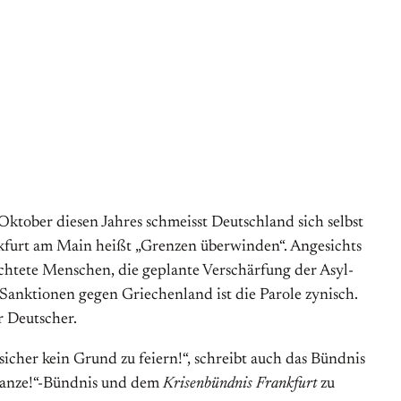
Ok­to­ber diesen Jahres schmeisst Deutschland sich selbst
­furt am Main heißt „Gren­zen über­win­den“. An­ge­sichts
­tete Men­schen, die ge­plan­te Ver­schär­fung der Asyl­
Sank­tionen gegen Griechen­land ist die Pa­ro­le zy­nisch.
r Deut­scher.
 sicher kein Grund zu feiern!“, schreibt auch das Bündnis
Ganze!“-Bündnis und dem
Krisenbündnis Frankfurt
zu