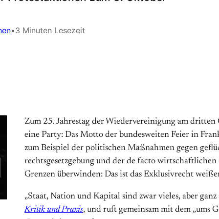
hen
•
3 Minuten Lesezeit
Zum 25. Jahrestag der Wieder­ver­eini­gung am drit­ten 
eine Party: Das Mot­to der bun­des­weiten Feier in Frank
zum Beispiel der poli­ti­schen Maß­nahmen gegen ge­flüch
rechts­gesetz­gebung und der de facto wirt­schaft­lichen 
Gren­zen über­win­den: Das ist das Ex­klusiv­recht wei­ße
„Staat, Nation und Kapital sind zwar vieles, aber ganz
Kritik und Praxis
, und ruft gemeinsam mit dem „ums 