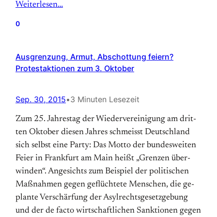
Weiterlesen…
0
Ausgrenzung, Armut, Abschottung feiern?
Protestaktionen zum 3. Oktober
Sep. 30, 2015
•
3 Minuten Lesezeit
Zum 25. Jahrestag der Wieder­ver­eini­gung am drit­
ten Ok­to­ber diesen Jahres schmeisst Deutschland
sich selbst eine Party: Das Mot­to der bun­des­weiten
Feier in Frank­furt am Main heißt „Gren­zen über­
win­den“. An­ge­sichts zum Beispiel der poli­ti­schen
Maß­nahmen gegen ge­flüch­tete Men­schen, die ge­
plan­te Ver­schär­fung der Asyl­rechts­gesetz­gebung
und der de facto wirt­schaft­lichen Sank­tionen gegen