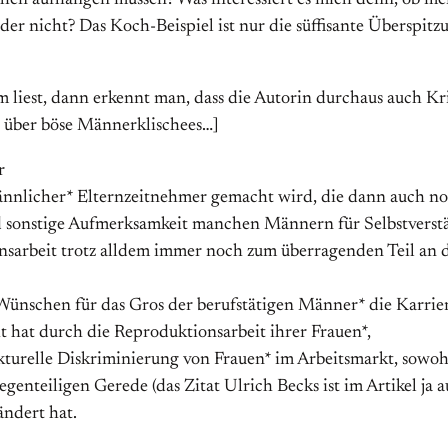
chen aufhängen müssen? Was interessiert es mich denn, ob m
der nicht? Das Koch-Beispiel ist nur die süffisante Überspit
liest, dann erkennt man, dass die Autorin durchaus auch Kri
g über böse Männerklischees…]
r
 männlicher* Elternzeitnehmer gemacht wird, die dann auch 
sonstige Aufmerksamkeit manchen Männern für Selbstverstä
nsarbeit trotz alldem immer noch zum überragenden Teil an 
-Wünschen für das Gros der berufstätigen Männer* die Karrie
t hat durch die Reproduktionsarbeit ihrer Frauen*,
kturelle Diskriminierung von Frauen* im Arbeitsmarkt, sowohl 
 gegenteiligen Gerede (das Zitat Ulrich Becks ist im Artikel 
ändert hat.