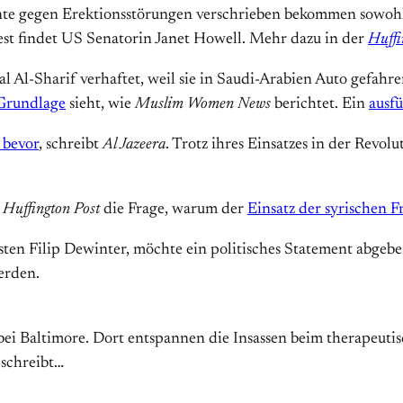
e gegen Erektionsstörungen verschrieben bekommen sowohl r
est findet US Senatorin Janet Howell. Mehr dazu in der
Huffi
Al-Sharif verhaftet, weil sie in Saudi-Arabien Auto gefahren
 Grundlage
sieht, wie
Muslim Women News
berichtet. Ein
ausfü
 bevor
, schreibt
Al Jazeera
. Trotz ihres Einsatzes in der Revol
r
Huffington Post
die Frage, warum der
Einsatz der syrischen F
ten Filip Dewinter, möchte ein politisches Statement abgeben
erden.
bei Baltimore. Dort entspannen die Insassen beim therapeutis
schreibt…