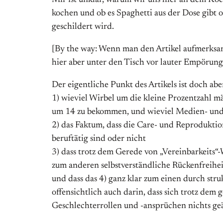
Mir ist unklar, warum wir uns hier an dem Ko
kochen und ob es Spaghetti aus der Dose gibt o
geschildert wird.
[By the way: Wenn man den Artikel aufmerksam 
hier aber unter den Tisch vor lauter Empörun
Der eigentliche Punkt des Artikels ist doch abe
1) wieviel Wirbel um die kleine Prozentzahl
um 14 zu bekommen, und wieviel Medien- und 
2) das Faktum, dass die Care- und Reproduktio
beruftätig sind oder nicht
3) dass trotz dem Gerede von „Vereinbarkeits“
zum anderen selbstverständliche Rückenfreihei
und dass das 4) ganz klar zum einen durch stru
offensichtlich auch darin, dass sich trotz dem
Geschlechterrollen und -ansprüchen nichts ge