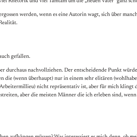
z viel Rhetorik und viel Tamtam um die „neuen Väter“ ganz sch
vergossen werden, wenn es eine Autorin wagt, sich über man
Realität.
auch gefallen.
ber durchaus nachvollziehen. Der entscheidende Punkt würde i
n die (wenn überhaupt) nur in einem sehr elitären (wohlhabe
Arbeitermillieu) nicht repräsentativ ist, aber für mich klingt 
 bestreiten, aber die meisten Männer die ich erleben sind, we