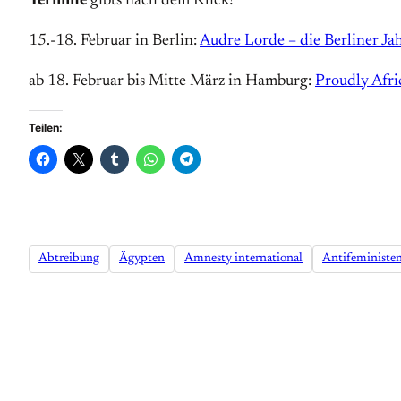
Termine
gibts nach dem Klick!
15.-18. Februar in Berlin:
Audre Lorde – die Berliner J
ab 18. Februar bis Mitte März in Hamburg:
Proudly Afri
Teilen:
Abtreibung
Ägypten
Amnesty international
Antifeministe