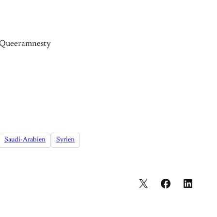
n Queeramnesty
Saudi-Arabien
Syrien