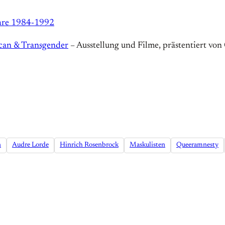
ahre 1984-1992
can & Transgender
– Ausstellung und Filme, prästentiert vo
n
Audre Lorde
Hinrich Rosenbrock
Maskulisten
Queeramnesty