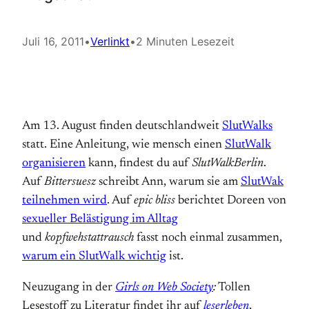
Juli 16, 2011
•
Verlinkt
•
2 Minuten Lesezeit
Am 13. August finden deutschlandweit
SlutWalks
statt. Eine Anleitung, wie mensch einen
SlutWalk
organisieren
kann, findest du auf
SlutWalkBerlin
.
Auf
Bittersuesz
schreibt Ann, warum sie am
SlutWak
teilnehmen wird
. Auf
epic bliss
berichtet Doreen von
sexueller Belästigung im Alltag
und
kopfwehstattrausch
fasst noch einmal zusammen,
warum ein SlutWalk wichtig
ist.
Neuzugang in der
Girls on Web Society
:
Tollen
Lesestoff zu Literatur findet ihr auf
leserleben
,