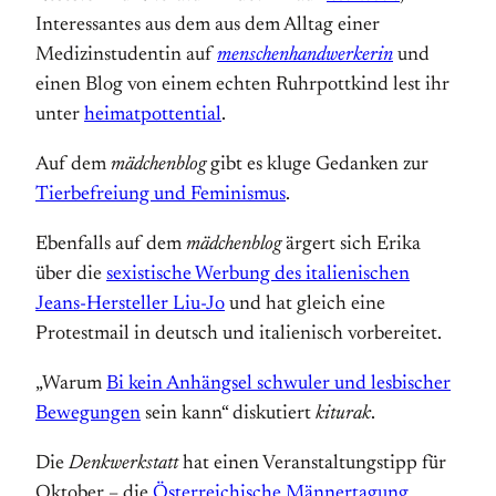
Interessantes aus dem aus dem Alltag einer
Medizinstudentin auf
menschenhandwerkerin
und
einen Blog von einem echten Ruhrpottkind lest ihr
unter
heimatpottential
.
Auf dem
mädchenblog
gibt es kluge Gedanken zur
Tierbefreiung und Feminismus
.
Ebenfalls auf dem
mädchenblog
ärgert sich Erika
über die
sexistische Werbung des italienischen
Jeans-Hersteller Liu-Jo
und hat gleich eine
Protestmail in deutsch und italienisch vorbereitet.
„Warum
Bi kein Anhängsel schwuler und lesbischer
Bewegungen
sein kann“ diskutiert
kiturak
.
Die
Denkwerkstatt
hat einen Veranstaltungstipp für
Oktober – die
Österreichische Männertagung