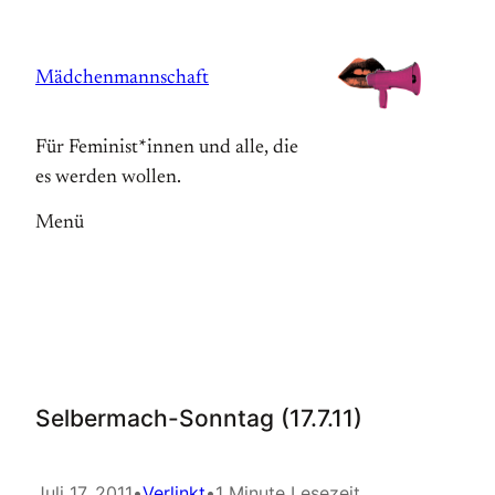
Zum
Inhalt
Mädchenmannschaft
springen
Für Feminist*innen und alle, die
es werden wollen.
Menü
Selbermach-Sonntag (17.7.11)
Juli 17, 2011
•
Verlinkt
•
1 Minute Lesezeit