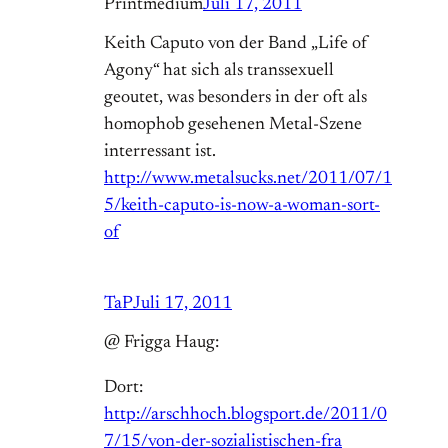
Printmedium
Juli 17, 2011
Keith Caputo von der Band „Life of
Agony“ hat sich als transsexuell
geoutet, was besonders in der oft als
homophob gesehenen Metal-Szene
interressant ist.
http://www.metalsucks.net/2011/07/1
5/keith-caputo-is-now-a-woman-sort-
of
TaP
Juli 17, 2011
@ Frigga Haug:
Dort:
http://arschhoch.blogsport.de/2011/0
7/15/von-der-sozialistischen-fra