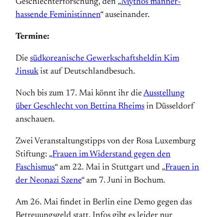
Geschlechterforschung, den „
Mythos männer­
hassende Feministinnen
“ aus­einander.
Termine:
Die
südkoreanische Gewerk­schaftsheldin Kim
Jinsuk
ist auf Deutschland­besuch.
Noch bis zum 17. Mai könnt ihr die
Ausstellung
über Geschlecht von Bettina Rheims
in Düsseldorf
anschauen.
Zwei Veranstaltungstipps von der Rosa Luxemburg
Stiftung: „
Frauen im Widerstand gegen den
Faschismus
“ am 22. Mai in Stuttgart und „
Frauen in
der Neonazi Szene
“ am 7. Juni in Bochum.
Am 26. Mai findet in Berlin eine Demo gegen das
Betreuungs­geld statt. Infos gibt es leider nur