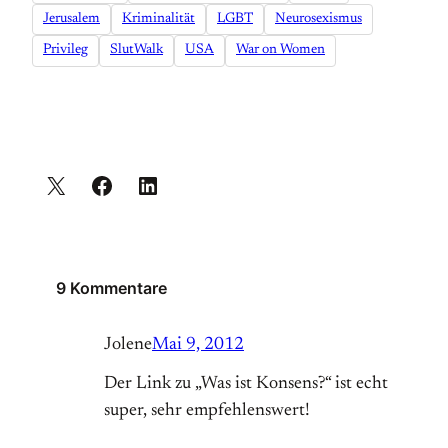
Jerusalem
Kriminalität
LGBT
Neurosexismus
Privileg
SlutWalk
USA
War on Women
9 Kommentare
Jolene
Mai 9, 2012
Der Link zu „Was ist Konsens?“ ist echt
super, sehr empfehlenswert!