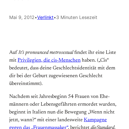
Mai 9, 2012
•
Verlinkt
•
3 Minuten Lesezeit
Auf
It’s pronounced metrosexual
findet ihr eine Liste
mit
Privilegien, die cis-Menschen
haben. („Cis“
bedeutet, dass deine Geschlechts­identität mit dem
dir bei der Geburt zugewiesenen Geschlecht
überein­stimmt).
Nachdem seit Jahresbeginn 54 Frauen von Ehe­
männern oder Lebens­gefährten ermordet wurden,
beginnt in Italien nun die Bewegung „Wenn nicht
jetzt, wann?“ mit einer landes­weite
Kampagne
gegen das „Frauenmassaker“
, berichtet
dieStandard
.