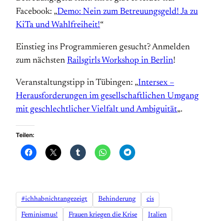
Facebook: „
Demo: Nein zum Betreuungsgeld! Ja zu
KiTa und Wahlfreiheit!
“
Einstieg ins Programmieren gesucht? Anmelden
zum nächsten
Railsgirls Workshop in Berlin
!
Veranstaltungstipp in Tübingen: „
Intersex –
Herausforderungen im gesell­schaftlichen Umgang
mit geschlecht­licher Vielfalt und Ambiguität
„.
Teilen:
#ichhabnichtangezeigt
Behinderung
cis
Feminismus!
Frauen kriegen die Krise
Italien