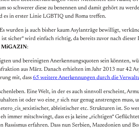
um so schwerer diese zu benennen und damit gehört zu werden,
 es in erster Linie LGBTIQ und Roma treffen.
Es wurden ja auch bisher kaum Asylanträge bewilligt, verkün
 ist sicher“ wird einfach richtig, da bereits zuvor nach dies
s
MiGAZIN
:
igten und bereinigten Anerkennungsquoten sein könnten, würd
sfraktion aus März. Danach erhielten im Jahr 2013 nur 42 
erung mit, dass
65 weitere Anerkennungen durch die Verwalt
nleben. Eine Welt, in der es auch sinnvoll erscheint, Armu
uhalten ist oder wo eine_r sich nur genug anstrengen muss,
 hetero_cis_sexistischer, ableistischer etc. Strukturen ist. So
 eh immer mitschwingt, dass es ja keine „richtigen“ Geflücht
on Rassismus erfahren. Dass nun Serbien, Mazedonien und Bos