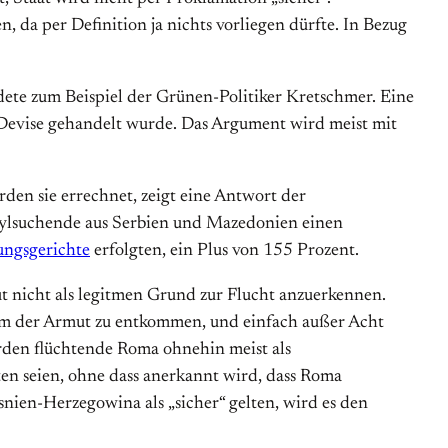
 da per Definition ja nichts vorliegen dürfte. In Bezug
dete zum Beispiel der Grünen-Politiker Kretschmer. Eine
er Devise gehandelt wurde. Das Argument wird meist mit
en sie errechnet, zeigt eine Antwort der
Asylsuchende aus Serbien und Mazedonien einen
ungsgerichte
erfolgten, ein Plus von 155 Prozent.
t nicht als legitmen Grund zur Flucht anzuerkennen.
 um der Armut zu entkommen, und einfach außer Acht
 werden flüchtende Roma ohnehin meist als
eten seien, ohne dass anerkannt wird, dass Roma
nien-Herzegowina als „sicher“ gelten, wird es den