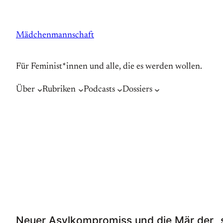
Zum
Inhalt
Mädchenmannschaft
springen
Für Feminist*innen und alle, die es werden wollen.
Über
Rubriken
Podcasts
Dossiers
Neuer Asylkompromiss und die Mär der „