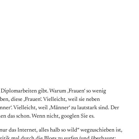
d Diplomarbeiten gibt. Warum ‚Frauen‘ so wenig
, diese ‚Frauen‘. Vielleicht, weil sie neben
r‘. Vielleicht, weil ‚Männer‘ zu lautstark sind. Der
n das schon. Wenn nicht, googlen Sie es.
ur das Internet, alles halb so wild“ wegzuschieben ist,
ritik mal durch die Blogs zu surfen (und überhaupt: