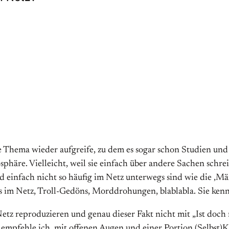
ge Thema wieder aufgreife, zu dem es sogar schon Studien un
e. Vielleicht, weil sie einfach über andere Sachen schreiben
einfach nicht so häufig im Netz unterwegs sind wie die ‚Männe
im Netz, Troll-Gedöns, Morddrohungen, blablabla. Sie kenne
etz reproduzieren und genau dieser Fakt nicht mit „Ist doch n
n empfehle ich, mit offenen Augen und einer Portion (Selbst)K