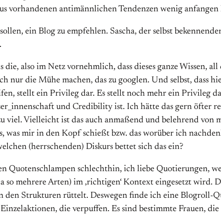
haus vorhandenen antimännlichen Tendenzen wenig anfangen ka
sollen, ein Blog zu empfehlen. Sascha, der selbst bekennender
.
 die, also im Netz vornehmlich, dass dieses ganze Wissen, all 
ch nur die Mühe machen, das zu googlen. Und selbst, dass hi
n, stellt ein Privileg dar. Es stellt noch mehr ein Privileg 
_innenschaft und Credibility ist. Ich hätte das gern öfter r
zu viel. Vielleicht ist das auch anmaßend und belehrend von m
, was mir in den Kopf schießt bzw. das worüber ich nachden
lchen (herrschenden) Diskurs bettet sich das ein?
en Quotenschlampen schlechthin, ich liebe Quotierungen, weil
 so mehrere Arten) im ‚richtigen‘ Kontext eingesetzt wird. D
 an den Strukturen rüttelt. Deswegen finde ich eine Blogroll
ind Einzelaktionen, die verpuffen. Es sind bestimmte Frauen, d