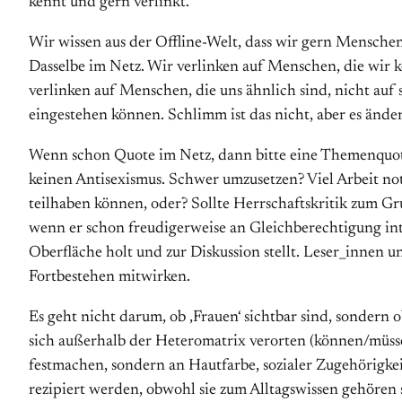
kennt und gern verlinkt.
Wir wissen aus der Offline-Welt, dass wir gern Menschen
Dasselbe im Netz. Wir verlinken auf Menschen, die wir k
verlinken auf Menschen, die uns ähnlich sind, nicht auf 
eingestehen können. Schlimm ist das nicht, aber es änder
Wenn schon Quote im Netz, dann bitte eine Themenquote 
keinen Antisexismus. Schwer umzusetzen? Viel Arbeit not
teilhaben können, oder? Sollte Herrschaftskritik zum G
wenn er schon freudigerweise an Gleichberechtigung inter
Oberfläche holt und zur Diskussion stellt. Leser_innen
Fortbestehen mitwirken.
Es geht nicht darum, ob ‚Frauen‘ sichtbar sind, sondern
sich außerhalb der Heteromatrix verorten (können/müssen
festmachen, sondern an Hautfarbe, sozialer Zugehörigkeit
rezipiert werden, obwohl sie zum Alltagswissen gehören