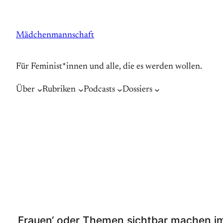
Zum
Inhalt
Mädchenmannschaft
springen
Für Feminist*innen und alle, die es werden wollen.
Über
Rubriken
Podcasts
Dossiers
‚Frauen‘ oder Themen sichtbar machen i