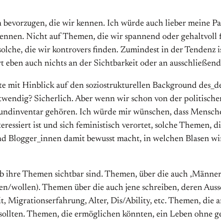
 bevorzugen, die wir kennen. Ich würde auch lieber meine Par
ennen. Nicht auf Themen, die wir spannend oder gehaltvoll f
solche, die wir kontrovers finden. Zumindest in der Tendenz i
t eben auch nichts an der Sichtbarkeit oder an ausschließend
mit Hinblick auf den soziostrukturellen Background des_der
wendig? Sicherlich. Aber wenn wir schon von der politischen 
rundinventar gehören. Ich würde mir wünschen, dass Menschen
essiert ist und sich feministisch verortet, solche Themen, di
 und Blogger_innen damit bewusst macht, in welchen Blasen 
 ob ihre Themen sichtbar sind. Themen, über die auch ‚Männer
/wollen). Themen über die auch jene schreiben, deren Aussch
, Migrationserfahrung, Alter, Dis/Ability, etc. Themen, die a
 sollten. Themen, die ermöglichen könnten, ein Leben ohne g