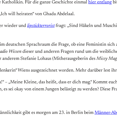
ge Katholikin. Für die ganze Geschichte einmal
hier entlang
bi
 „Ich will heiraten“ von Ghada Abdelaal.
mer wieder und
lipstickterrorist
fragt: „Sind Häkeln und Muschi
im deutschen Sprachraum die Frage, ob eine Feministin sich 
adio Wissen
dieser und anderen Fragen rund um die weiblic
ter anderem Stefanie Lohaus (Mitherausgeberin des
Missy Mag
xilenkerin“ Wiens ausgezeichnet worden. Mehr darüber lest ih
“ – „Meine Kleine, das heißt, dass er dich mag.“ Kommt eu
 es sei okay von einem Jungen belästigt zu werden? Diese Fra
ännlichkeit gibt es morgen am 23. in Berlin beim
Männer-Ab