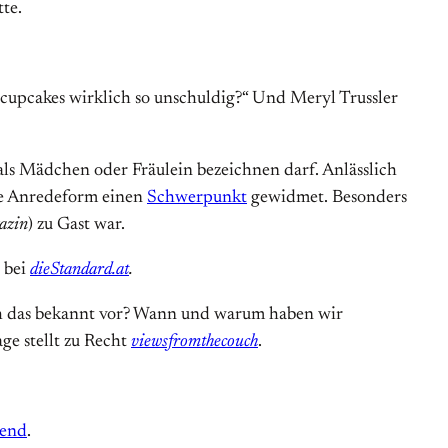
tte.
cupcakes wirklich so unschuldig?“ Und Meryl Trussler
als Mädchen oder Fräulein bezeichnen darf. Anlässlich
he Anredeform einen
Schwerpunkt
gewidmet. Besonders
azin
) zu Gast war.
r bei
dieStandard.at
.
ch das bekannt vor? Wann und warum haben wir
ge stellt zu Recht
viewsfromthecouch
.
end
.