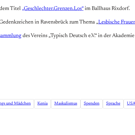
 dem Titel
„Geschlechter.Grenzen.Los“
im Ballhaus Rixdorf.
 Gedenkzeichen in Ravensbrück zum Thema „
Lesbische Frauen
rsammlung
des Vereins „Typisch Deutsch e.V.“ in der Akademi
ngs und Mädchen
Kenia
Maskulismus
Spenden
Sprache
US