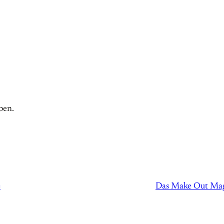
ben.
e
Das Make Out Maga