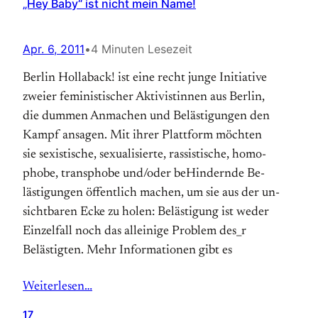
„Hey Baby“ ist nicht mein Name!
Apr. 6, 2011
•
4 Minuten Lesezeit
Berlin Hollaback! ist eine recht junge Initiative
zweier feministischer Aktivistinnen aus Berlin,
die dummen Anmachen und Belästigungen den
Kampf ansagen. Mit ihrer Platt­form möchten
sie sexistische, sexuali­sierte, rassistische, homo­
phobe, trans­phobe und/oder beHindernde Be­
lästigungen öffent­lich machen, um sie aus der un­
sichtbaren Ecke zu holen: Be­lästigung ist weder
Einzel­fall noch das alleinige Problem des_r
Belästigten. Mehr Infor­mationen gibt es
Weiterlesen…
17