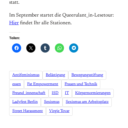
statt.
Im September startet die Queerulant_in-Lesetour:
Hier
findet Ihr alle Stationen.
Teilen:
Antifeminismus
Belästigung
Bewegungsstiftung
essen
Fat Empowerment
Frauen und Technik
Freund_innenschaft
ISD
IT
Körpernormierungen
Ladyfest Berlin
Sexismus
Sexismus am Arbeitsplatz
Street Harassment
Virgie Tovar