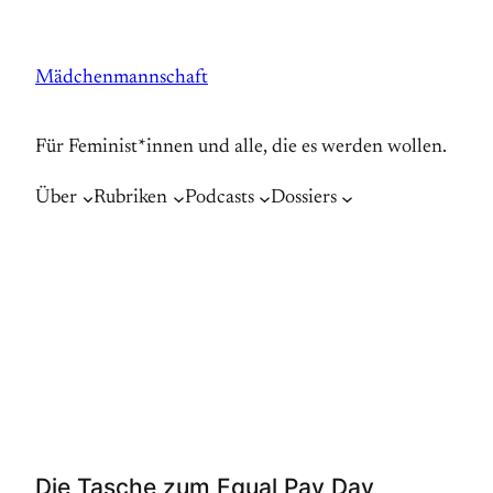
Zum
Inhalt
Mädchenmannschaft
springen
Für Feminist*innen und alle, die es werden wollen.
Über
Rubriken
Podcasts
Dossiers
Die Tasche zum Equal Pay Day