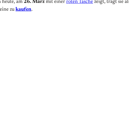
h heute, am
26. März
mit einer
roten Tasche
zeigt, trägt sie 
 eine zu
kaufen
.