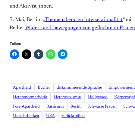
und Aktivist_innen.
7. Mai, Berlin: „
Themenabend zu Intersektionalität
“ mit
Reihe „
Widerstandsbewegungen von geflüchteten
Frauen
Teilen:
Apartheid
Bücher
diskriminierende Sprache
Empowerment
Heteronormativität
Heterosexismus
Hollywood
Körpermyt
Post-Apartheid
Rassismus
Recht
Schwarze Frauen
Schwa
Unsichtbarkeit
USA
zurücktrollen