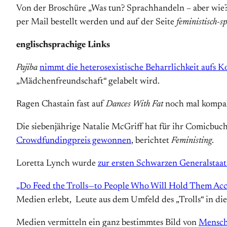
Von der Broschüre „Was tun? Sprachhandeln – aber wie? W
per Mail bestellt werden und auf der Seite
feministisch-s
englischsprachige Links
Pajiba
nimmt die heterosexistische Beharrlichkeit aufs K
„Mädchenfreundschaft“ gelabelt wird.
Ragen Chastain fast auf
Dances With Fat
noch mal kompak
Die siebenjährige Natalie McGriff hat für ihr Comicbuc
Crowdfundingpreis gewonnen
, berichtet
Feministing
.
Loretta Lynch wurde
zur ersten Schwarzen Generalstaa
„Do Feed the Trolls—to People Who Will Hold Them Acc
Medien erlebt, Leute aus dem Umfeld des „Trolls“ in di
Medien vermitteln ein ganz bestimmtes Bild von
Mensch