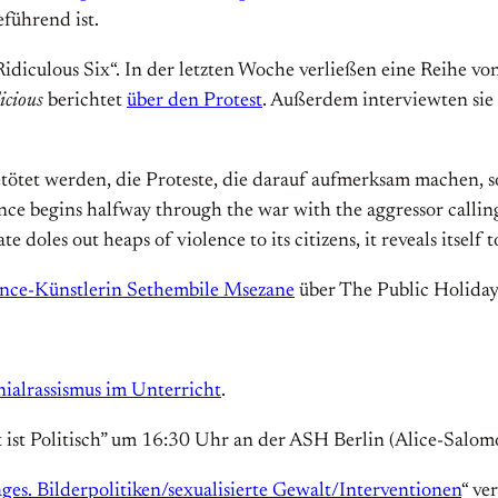
führend ist.
 Ridiculous Six“. In der letzten Woche verließen eine Reihe 
icious
berichtet
über den Protest
. Außerdem interviewten sie
ötet werden, die Proteste, die darauf aufmerksam machen, sol
ce begins halfway through the war with the aggressor calling t
e doles out heaps of violence to its citizens, it reveals itself t
ance-Künstlerin Sethembile Msezane
über The Public Holiday
ialrassismus im Unterricht
.
t ist Politisch” um 16:30 Uhr an der ASH Berlin (Alice-Salo
ges. Bilderpolitiken/sexualisierte Gewalt/Interventionen
“ ve