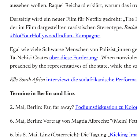
aussehen wollen. Raquel Reichard erklärt, warum das irre
Derzeitig wird ein neuer Film für Netflix gedreht: „The
der im Film dargestellten rassistischen Stereotype.
Racial
#NotYourHollywoodIndian- Kampagne
.
Egal wie viele Schwarze Menschen von Polizist_innen get
Ta-Nehisi Coates
über diese Forderung
: „When nonviolen
preached by the representatives of the state, while the stat
Elle South Africa
interviewt die südafrikanische Perform
Termine in Berlin und Linz
2. Mai, Berlin: Far, far away?
Podiumsdiskussion zu Kolon
6. Mai, Berlin: Vortrag von Magda Albrecht: “(Mein) Fet
6. bis 8. Mai, Linz (Österreich): Die Tagung „
Kicking Ima