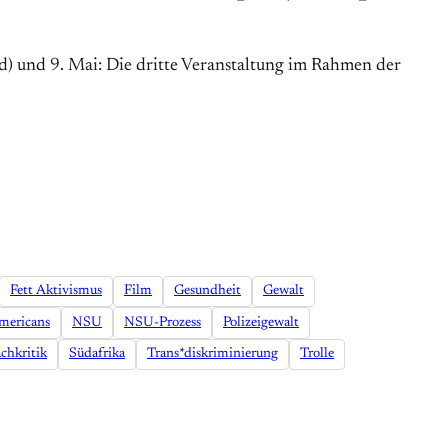
Päd) und 9. Mai: Die dritte Veranstaltung im Rahmen der
Fett Aktivismus
Film
Gesundheit
Gewalt
mericans
NSU
NSU-Prozess
Polizeigewalt
chkritik
Südafrika
Trans*diskriminierung
Trolle