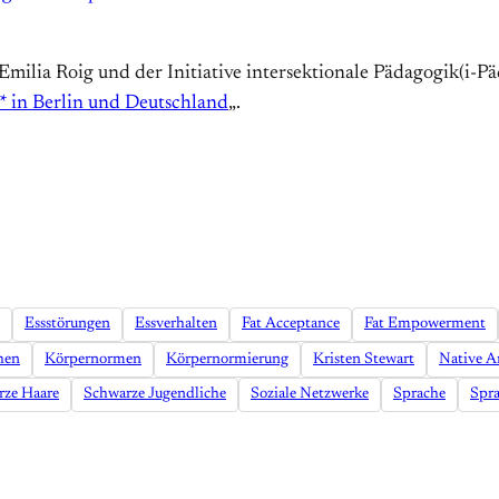
 Emilia Roig und der Initiative intersektionale Pädagogik(i-
* in Berlin und Deutschland
„.
Essstörungen
Essverhalten
Fat Acceptance
Fat Empowerment
hen
Körpernormen
Körpernormierung
Kristen Stewart
Native A
rze Haare
Schwarze Jugendliche
Soziale Netzwerke
Sprache
Spra