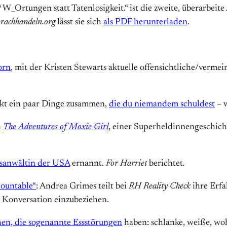
_Ortungen statt Tatenlosigkeit.“ ist die zweite, überarbeite
prachhandeln.org
lässt sie sich
als PDF herunterladen
.
orn
, mit der Kristen Stewarts aktuelle offensichtliche/verme
t ein paar Dinge zusammen,
die du niemandem schuldest
– w
h
The Adventures of Moxie Girl
, einer Superheldinnengeschic
tsanwältin der USA
ernannt.
For Harriet
berichtet
.
ountable“
: Andrea Grimes teilt bei
RH Reality Check
ihre Erfah
e Konversation einzubeziehen.
en, die sogenannte Essstörungen
haben: schlanke, weiße, wo