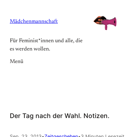
Zum
Inhalt
Mädchenmannschaft
springen
Für Feminist*innen und alle, die
es werden wollen.
Menü
Der Tag nach der Wahl. Notizen.
Sep. 23, 2013
•
Zeitgeschehen
•
3 Minuten Lesezeit