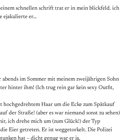
einem schnellen schrift trat er in mein blickfeld. ich
 ejakulierte er…
n Uhr abends im Sommer mit meinem zweijährigen Sohn
r hinter ihm! (Ich trug rein gar kein sexy Outfit,
utt hochgedrehtem Haar um die Ecke zum Spätkauf
auf der Straße! (aber es war niemand sonst zu sehen)
mir, ich drehe mich um (zum Glück!) der Typ
ie Eier getreten. Er ist weggetorkelt. Die Polizei
stunken hat – dicht genug war er ja.