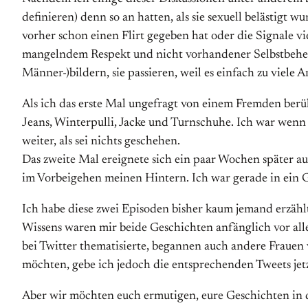
definieren) denn so an hatten, als sie sexuell belästigt w
vorher schon einen Flirt gegeben hat oder die Signale v
mangelndem Respekt und nicht vorhandener Selbstbeherr
Männer-)bildern, sie passieren, weil es einfach zu viele 
Als ich das erste Mal ungefragt von einem Fremden berüh
Jeans, Winterpulli, Jacke und Turnschuhe. Ich war wenn
weiter, als sei nichts geschehen.
Das zweite Mal ereignete sich ein paar Wochen später au
im Vorbeigehen meinen Hintern. Ich war gerade in ein G
Ich habe diese zwei Episoden bisher kaum jemand erzähl
Wissens waren mir beide Geschichten anfänglich vor allem
bei Twitter thematisierte, begannen auch andere Frauen v
möchten, gebe ich jedoch die entsprechenden Tweets jetz
Aber wir möchten euch ermutigen, eure Geschichten in de