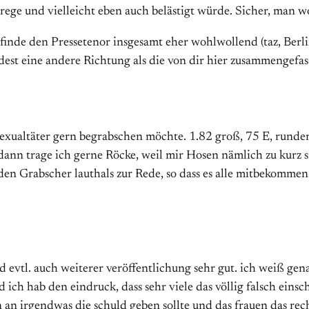
ge und vielleicht eben auch belästigt würde. Sicher, man wol
finde den Pressetenor insgesamt eher wohlwollend (taz, Berli
dest eine andere Richtung als die von dir hier zusammengefas
exualtäter gern begrabschen möchte. 1.82 groß, 75 E, runder
nn trage ich gerne Röcke, weil mir Hosen nämlich zu kurz si
eden Grabscher lauthals zur Rede, so dass es alle mitbekomme
d evtl. auch weiterer veröffentlichung sehr gut. ich weiß gen
 ich hab den eindruck, dass sehr viele das völlig falsch einsc
 an irgendwas die schuld geben sollte und das frauen das rec