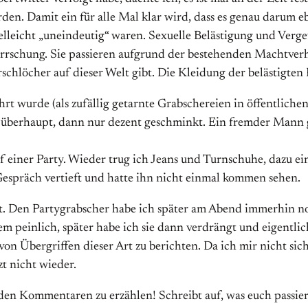
urden. Damit ein für alle Mal klar wird, dass es genau darum eb
ielleicht „uneindeutig“ waren. Sexuelle Belästigung und Verg
schung. Sie passieren aufgrund der bestehenden Machtverhä
Arschlöcher auf dieser Welt gibt. Die Kleidung der belästigten
rt wurde (als zufällig getarnte Grabschereien in öffentlichen
 überhaupt, dann nur dezent geschminkt. Ein fremder Mann g
f einer Party. Wieder trug ich Jeans und Turnschuhe, dazu ei
espräch vertieft und hatte ihn nicht einmal kommen sehen.
t. Den Partygrabscher habe ich später am Abend immerhin noc
 peinlich, später habe ich sie dann verdrängt und eigentlich
on Übergriffen dieser Art zu berichten. Da ich mir nicht sich
t nicht wieder.
n Kommentaren zu erzählen! Schreibt auf, was euch passiert 