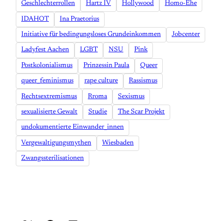
Geschlechterrollen
Hartz IV
Hollywood
Homo-Ehe
IDAHOT
Ina Praetorius
Initiative für bedingungsloses Grundeinkommen
Jobcenter
Ladyfest Aachen
LGBT
NSU
Pink
Postkolonialismus
Prinzessin Paula
Queer
queer_feminismus
rape culture
Rassismus
Rechtsextremismus
Rroma
Sexismus
sexualisierte Gewalt
Studie
The Scar Projekt
undokumentierte Einwander_innen
Vergewaltigungsmythen
Wiesbaden
Zwangssterilisationen