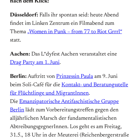
nach dem Klick:
Düsseldorf:
Falls ihr spontan seid: heute Abend
findet im Linken Zentrum ein Filmabend zum
Thema
„Women in Punk – from 77 to Riot Grrrl“
statt.
Aachen:
Das L*dyfest Aachen veranstaltet eine
Drag Party am 1. Juni
.
Berlin:
Auftritt von
Prinzessin Paula
am 9. Juni
beim Soli-Café für die
Kontakt- und Beratungsstelle
für Flüchtlinge und MigrantInnen
.
Die
Emanzipatorische Antifaschistische Gruppe
Berlin
lädt zum Vorbereitungstreffen gegen den
alljährlichen Marsch der fundamentalistischen
AbtreibungsgegnerInnen. Los geht es am Freitag,
31.5., 18 Uhr in der Meuterei (Reichenbergerstraße