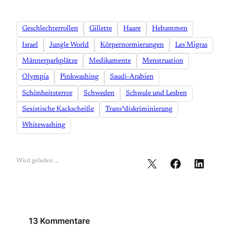
Geschlechterrollen
Gillette
Haare
Hebammen
Israel
Jungle World
Körpernormierungen
Les Migras
Männerparkplätze
Medikamente
Menstruation
Olympia
Pinkwashing
Saudi-Arabien
Schönheitsterror
Schweden
Schwule und Lesben
Sexistische Kackscheiße
Trans*diskriminierung
Whitewashing
Wird geladen …
13 Kommentare