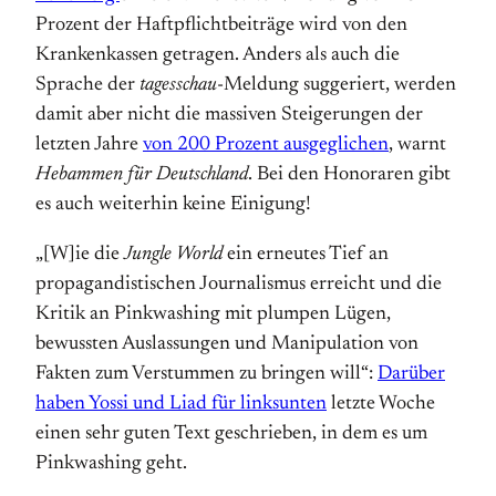
Prozent der Haftpflichtbeiträge wird von den
Kranken­kassen getragen. Anders als auch die
Sprache der
tagesschau
-Meldung suggeriert, werden
damit aber nicht die massiven Steigerungen der
letzten Jahre
von 200 Prozent ausgeglichen
, warnt
Hebammen für Deutsch­land
. Bei den Honoraren gibt
es auch weiterhin keine Einigung!
„[W]ie die
Jungle World
ein erneutes Tief an
propagandistischen Journalismus erreicht und die
Kritik an Pinkwashing mit plumpen Lügen,
bewussten Auslassungen und Manipulation von
Fakten zum Verstummen zu bringen will“:
Darüber
haben Yossi und Liad für linksunten
letzte Woche
einen sehr guten Text geschrieben, in dem es um
Pinkwashing geht.