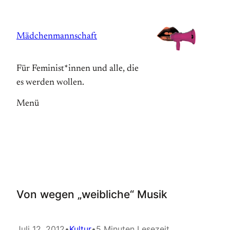
Zum
Inhalt
Mädchenmannschaft
springen
Für Feminist*innen und alle, die
es werden wollen.
Menü
Von wegen „weibliche“ Musik
Juli 12, 2012
•
Kultur
•
5 Minuten Lesezeit