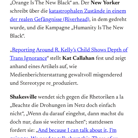
„Orange Is The New Black“ an. Der
New Yorker
schreibt über die
katastrophalen Zustände in einem
der realen Gefängnisse (Riverhead)
, in dem gedreht
wurde, und die Kampagne „Humanity Is The New
Black“.
„
Reporting Around R. Kelly’s Child Shows Depth of
Trans Ignorance
“ stellt
Kat Callahan
fest und zeigt
anhand eines Artikels auf, wie
Medienberichterstattung gewaltvoll misgendered
und Stereotype re_produziert.
Shakesville
wendet sich gegen die Rhetoriken a la
„Beachte die Drohungen im Netz doch einfach
nicht“, „Wenn du darauf eingehst, dann machst du
doch nur, dass sie weiter machen“; stattdessen
fordert sie: „
And because I can talk about it, I’m