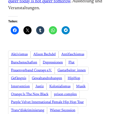
queer today is not queer tomorow
. Ausstellung und
Veranstaltungen.
Teilen:
Aktivismus
Alison Bechdel
Antifaschismus
Burschenschaften
Depressionen
Flut
Frauenverband Courage e.V.
Gastarbeiter_innen
Gefängnis
Gewaltandrohungen
HipHop
Intervention
Justiz
Kolonialismus
Musik
Orange Is The New Black
prison complex
Purple Velvet International Female Hip Hop Tour
Trans*diskriminierung
Wiener Secession