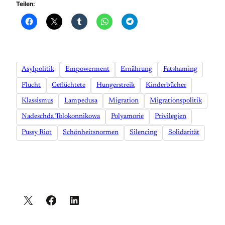
Teilen:
Asylpolitik
Empowerment
Ernährung
Fatshaming
Flucht
Geflüchtete
Hungerstreik
Kinderbücher
Klassismus
Lampedusa
Migration
Migrationspolitik
Nadeschda Tolokonnikowa
Polyamorie
Privilegien
Pussy Riot
Schönheitsnormen
Silencing
Solidarität