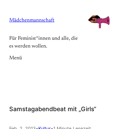
Zum
Inhalt
Mädchenmannschaft
springen
Für Feminist*innen und alle, die
es werden wollen.
Menü
Samstagabendbeat mit „Girls“
Feb. 2, 2013
•
Kultur
•
1 Minute Lesezeit