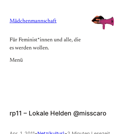
Zum
Inhalt
Mädchenmannschaft
springen
Für Feminist*innen und alle, die
es werden wollen.
Menü
rp11 – Lokale Helden @misscaro
Apr. 1, 2011
•
Netz(kultur)
•
2 Minuten Lesezeit