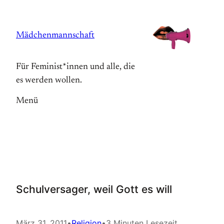
Zum
Inhalt
Mädchenmannschaft
springen
Für Feminist*innen und alle, die
es werden wollen.
Menü
Schulversager, weil Gott es will
März 31, 2011
•
Religion
•
3 Minuten Lesezeit