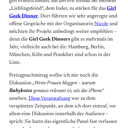
gen Friedrichshain, um uns erst einmal bei meinem
„Lieblingsfeind“, dem Inder, zu stärken für das
Girl
Geek Dinner
. Dort führten wir sehr angeregte und
offene Gespräche mit der Organisatorin
Nicole
und
möchten ihr Projekt unbedingt weiter empfehlen –
denn die
Girl Geek Dinners
gibt es mehrmals im
Jahr, vielleicht auch bei dir: Hamburg, Berlin,
München, Köln und Frankfurt sind schon in der
Liste.
Freitagnachmittag wollte ich mir noch die
Diskussion
„Wenn Frauen bloggen – warum
Babykotze
genauso relevant ist, wie das iPhone“
ansehen.
Diese Veranstaltung
war zu dem
verspäteten Zeitpunkt, an dem ich dort eintraf, vor
allem eine Diskussion innerhalb der Audience –
sprich: Sie hatte das eigentliche Panel fast verlassen