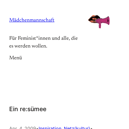
Zum
Inhalt
Mädchenmannschaft
springen
Für Feminist*innen und alle, die
es werden wollen.
Menü
Ein re:sümee
Apr. 4, 2009
•
Inspiration
, 
Netz(kultur)
•