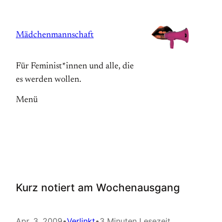
Zum
Inhalt
Mädchenmannschaft
springen
Für Feminist*innen und alle, die
es werden wollen.
Menü
Kurz notiert am Wochenausgang
Apr. 3, 2009
•
Verlinkt
•
3 Minuten Lesezeit